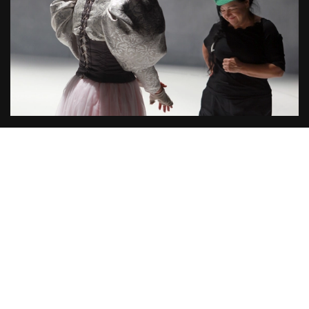
02. Sep 2014
Som en drømmeaktig zombie-film
Når regissør Hilda Hellwig tar fatt i Kong Lear,
gjør hun det på sitt eget vis.