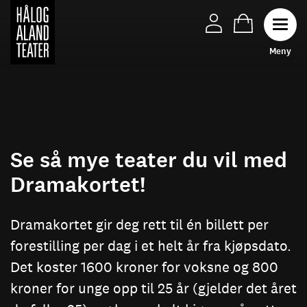
Hopp
til
Toggl
hovedinnhold
M
e
n
y
Se så mye teater du vil med
Dramakortet!
Dramakortet gir deg rett til én billett per
forestilling per dag i et helt år fra kjøpsdato.
Det koster 1600 kroner for voksne og 800
kroner for unge opp til 25 år (gjelder det året