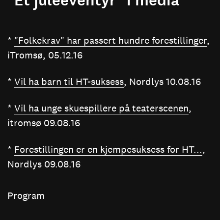
"Et juleeventyr" i media
*
"Folkekrav" har passert hundre forestillinger
,
iTromsø, 05.12.16
*
Vil ha barn til HT-suksess
, Nordlys 10.08.16
*
Vil ha unge skuespillere på teaterscenen
,
itromsø 09.08.16
*
Forestillingen er en kjempesuksess for HT...
,
Nordlys 09.08.16
Program
Program til "Et juleeventyr 2016"