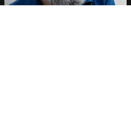
04. feb 2026
Erlend Loe: - Budskapet i Doppler
passer med vår tid
- Hvis jeg var 15 eller 20 år i dag, så hadde jeg
vært veldig oppgitt over alt rotet de voksne
har klart å få til. Så hvis Doppler kan bidra til
at unge folk kan sortere tanker, så er jeg veldig
fornøyd med det, sier forfatter Erlend Loe.