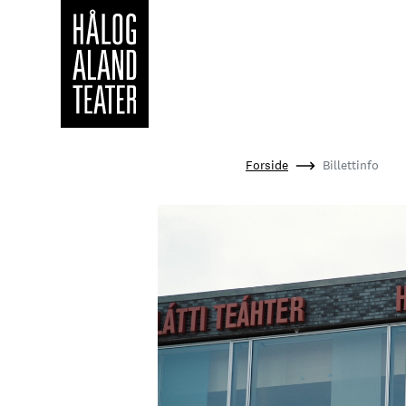
Hopp
Forside
Billettinfo
til
hovedinnhold