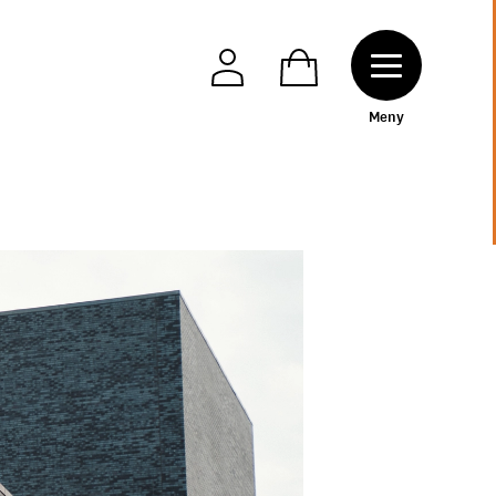
Toggle naviga
M
e
n
y