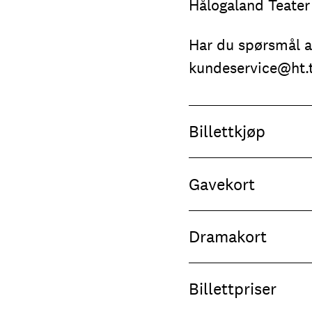
Hålogaland Teater h
Har du spørsmål an
kundeservice@ht.t
Billettkjøp
Gavekort
Dramakort
Billettpriser