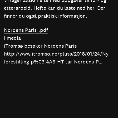
Vi lager alltid hefte med oppgaver til for- og
etterarbeid. Hefte kan du laste ned her. Der
finner du også praktisk informasjon.
Nordens Paris_.pdf
I media
iTromsø besøker Nordens Paris
http://www.itromso.no/pluss/2018/01/24/Ny-
forestilling-p%C3%A5-HT-tar-Nordens-P…
På scenen
Produksjon