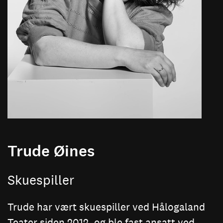
Trude Øines
Skuespiller
Trude har vært skuespiller ved Hålogaland
Teater siden 2012, og ble fast ansatt ved