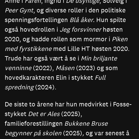
Anne i
Faren
, Ingrid i
De usynlige
, Solveig i
Peer Gynt
, og diverse roller i den politiske
spenningsfortellingen
Blå åker.
Hun spilte
også hovedrollen i
Jeg forsvinner
høsten
2020, og hadde rollen som mormor i
Piken
med fyrstikkene
med
Lille HT høsten 2020.
Trude har også vært å se i
Min briljante
venninne
(2022),
Måsen
(2023) og som
hovedkarakteren Elin i stykket
Full
spredning
(2024).
De siste to årene har hun medvirket i Fosse-
stykket
Det er Ales
(2025),
familieforestillingen
Bukkene Bruse
begynner på skolen
(2025)
,
og var senest å