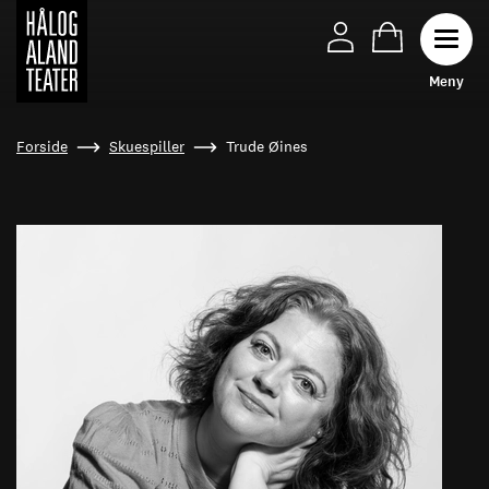
Toggl
M
e
n
y
Hopp
Forside
Skuespiller
Trude Øines
til
hovedinnhold