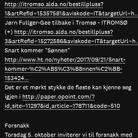
http://itromso.alda.no/bestillpluss?
1&artRefId=15357581&aviskode=IT&targetUrl=h
Jørn Fullger-Gee tilbake i Tromsø - ITROMSØ
(+)
http://itromso.alda.no/bestillpluss?
3&artRefId=15272586&aviskode=IT&targetUrl=h
Snart kommer "Sønnen"
http://www.ht.no/nyheter/2017/09/21/Snart-
kommer-%C2%ABS%C3%B8nnen%C2%BB-
153424…
Det er et mørkt stykke de fleste kan kjenne seg
igjen i
http://paper.opoint.com/?
id_site=11297&id_article=178711&code=510
Forsnakk
Torsdag 5. oktober inviterer vi til forsnakk med