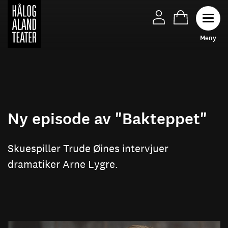
Hopp
til
Toggl
hovedinnhold
M
e
n
y
Ny episode av "Bakteppet"
Skuespiller Trude Øines intervjuer
dramatiker Arne Lygre.