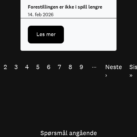
Forestillingen er ikke i spill lengre
14. feb 2026
Les mer
Sider
…
åværende
Page
2
Page
3
Page
4
Page
5
Page
6
Page
7
Page
8
Page
9
Neste
Neste
Si
Si
de
side
›
si
»
Spørsmål angående