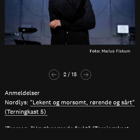
Foto:
Marius Fiskum
2
 / 
15
Anmeldelser
Nordlys:
"Lekent og morsomt, rørende og sårt"
(Terningkast 5)
iTromsø:
"Høythengende frukt" (Terningskast
4)