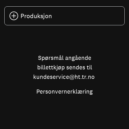
Produksjon
Spørsmål angående
billettkjøp sendes til
kundeservice@ht.tr.no
Personvernerklæring
Kjøpsvilkår og personvern
Hålogaland Teater
Teaterplassen 1