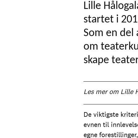
Lille Håloga
startet i 20
Som en del a
om teaterku
skape teate
Les mer om Lille 
De viktigste kriter
evnen til innlevels
egne forestillinge