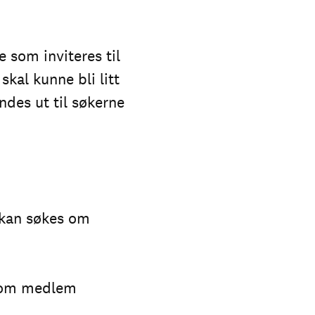
e som inviteres til
skal kunne bli litt
des ut til søkerne
t kan søkes om
 som medlem