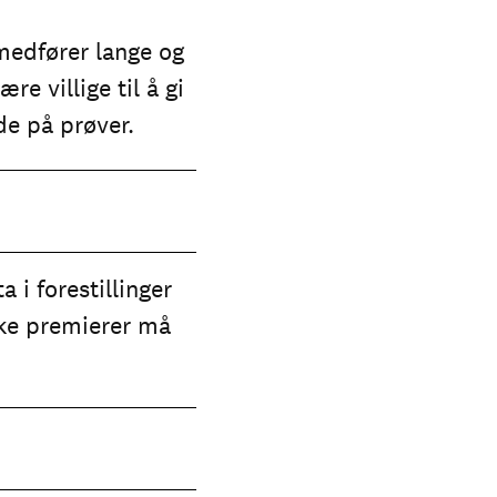
 medfører lange og
e villige til å gi
ede på prøver.
a i forestillinger
like premierer må