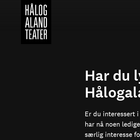
Hopp
til
hovedinnhold
Har du ly
Hålogala
Er du interessert i
har nå noen ledige
særlig interesse fo