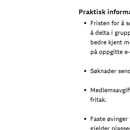
Praktisk inform
Fristen for å 
å delta i grupp
bedre kjent m
på oppgitte e-
Søknader sendt 
Medlemsavgifte
fritak.
Faste øvinger
gjelder plasse