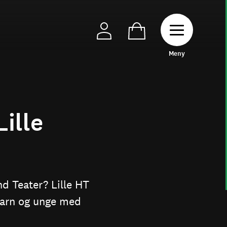
Toggle naviga
M
e
n
y
Lille
and Teater? Lille HT
 barn og unge med