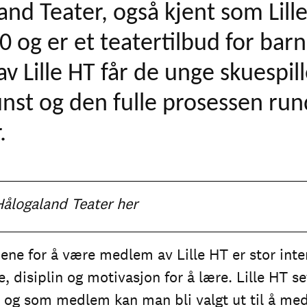
land Teater, også kjent som Lille
10 og er et teatertilbud for bar
v Lille HT får de unge skuespil
nst og den fulle prosessen run
r.
Hålogaland Teater
her
iene for å være medlem av Lille HT er stor inter
e, disiplin og motivasjon for å lære. Lille HT s
r, og som medlem kan man bli valgt ut til å med