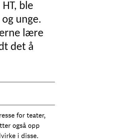
 HT, ble
n og unge.
lerne lære
dt det å
esse for teater,
etter også opp
virke i disse.