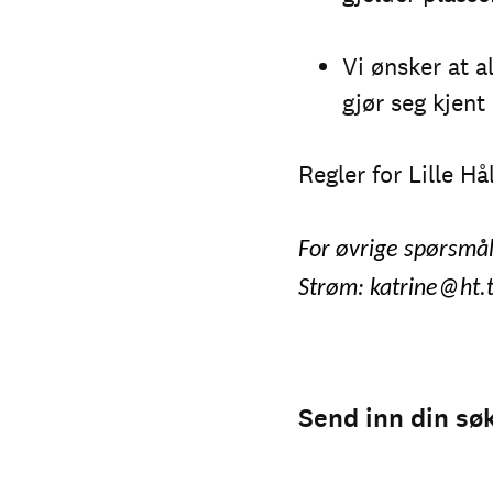
Vi ønsker at a
gjør seg kjent
Regler for Lille H
For øvrige spørsmål
Strøm:
katrine@ht.t
Send inn din sø