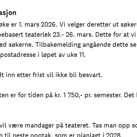
asjon
søke er 1. mars 2026. Vi velger deretter ut søker
ebasert teaterlek 23.- 26. mars. Dette for at vi 
ed søkerne. Tilbakemelding angående dette sen
postadresse i løpet av uke 11.
inn etter frist vil ikke bli besvart.
n er for tiden på kr. 1 750,- pr. semester. De
 vil være mandager på teateret. Tas man opp
n til neste opptak, som er planlagt i 2028.