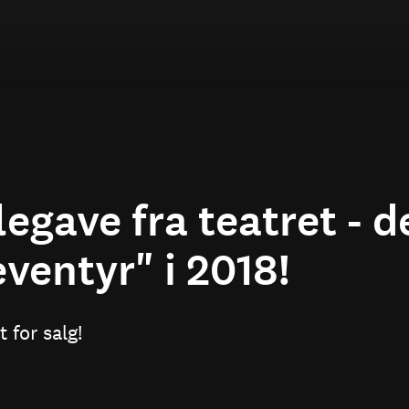
legave fra teatret - de
eventyr" i 2018!
t for salg!