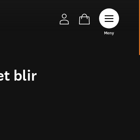
Toggle naviga
M
e
n
y
t blir