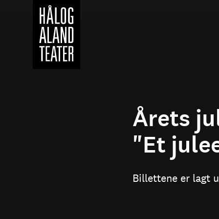
Hopp
til
hovedinnhold
Årets ju
"Et jule
Billettene er lagt u