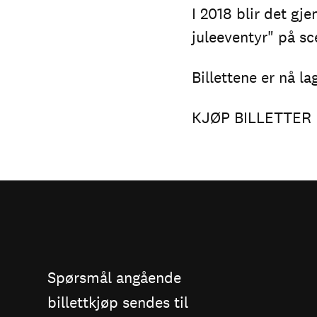
I 2018 blir det gj
juleeventyr" på sc
Billettene er nå la
KJØP BILLETTER
Spørsmål angående
billettkjøp sendes til