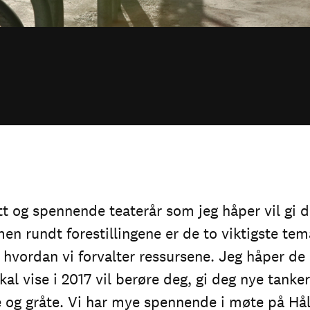
ytt og spennende teaterår som jeg håper vil gi 
n rundt forestillingene er de to viktigste tem
g hvordan vi forvalter ressursene. Jeg håper de 
skal vise i 2017 vil berøre deg, gi deg nye tank
le og gråte. Vi har mye spennende i møte på Hå