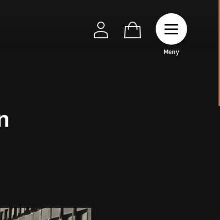
Toggle naviga
M
e
n
y
n