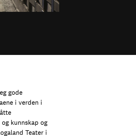
deg gode
aene i verden i
åtte
er og kunnskap og
logaland Teater i