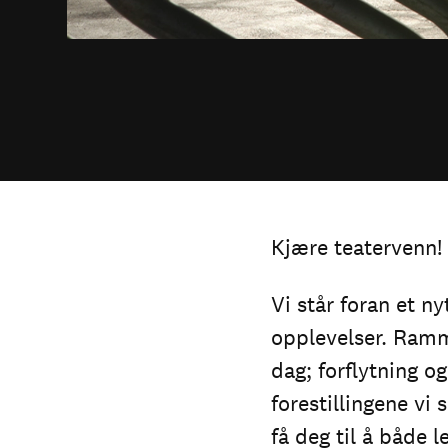
Kjære teatervenn!
Vi står foran et n
opplevelser. Ramme
dag; forflytning o
forestillingene vi 
få deg til å både 