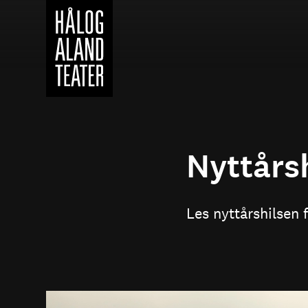
Hopp
til
hovedinnhold
Nyttårsh
Les nyttårshilsen 