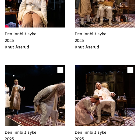
Den innbilt syke
Den innbilt syke
2025
2025
Foto:
Knut Åserud
Foto:
Knut Åserud
Oppdater
Oppdater
dette
dette
elementet
elementet
Den innbilt syke
Den innbilt syke
2025
2025