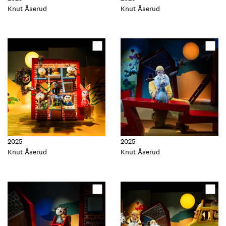
Foto:
Knut Åserud
Foto:
Knut Åserud
Oppdater
Oppdater
dette
dette
elementet
elementet
2025
2025
Foto:
Knut Åserud
Foto:
Knut Åserud
Oppdater
Oppdater
dette
dette
elementet
elementet