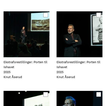
Oppdater
Oppdater
dette
dette
elementet
elementet
Ekstraforestillinger: Porten til
Ekstraforestillinger: Porten til
Ishavet
Ishavet
2025
2025
Foto:
Knut Åserud
Foto:
Knut Åserud
Oppdater
Oppdater
dette
dette
elementet
elementet