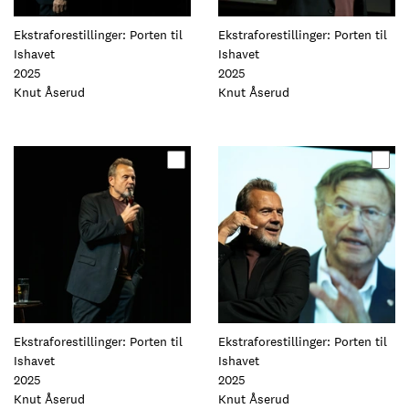
Ekstraforestillinger: Porten til
Ekstraforestillinger: Porten til
Ishavet
Ishavet
2025
2025
Foto:
Knut Åserud
Foto:
Knut Åserud
Oppdater
Oppdater
dette
dette
elementet
elementet
Ekstraforestillinger: Porten til
Ekstraforestillinger: Porten til
Ishavet
Ishavet
2025
2025
Foto:
Knut Åserud
Foto:
Knut Åserud