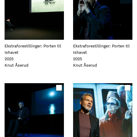
Ekstraforestillinger: Porten til
Ekstraforestillinger: Porten til
Ishavet
Ishavet
2025
2025
Foto:
Knut Åserud
Foto:
Knut Åserud
Oppdater
Oppdater
dette
dette
elementet
elementet