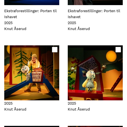
Ekstraforestillinger: Porten til
Ekstraforestillinger: Porten til
Ishavet
Ishavet
2025
2025
Foto:
Knut Åserud
Foto:
Knut Åserud
Oppdater
Oppdater
dette
dette
elementet
elementet
2025
2025
Foto:
Knut Åserud
Foto:
Knut Åserud