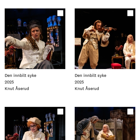
Oppdater
Oppdater
dette
dette
elementet
elementet
Den innbilt syke
Den innbilt syke
2025
2025
Foto:
Knut Åserud
Foto:
Knut Åserud
Oppdater
Oppdater
dette
dette
elementet
elementet