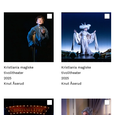
Oppdater
Oppdater
dette
dette
elementet
elementet
Kristiania magiske
Kristiania magiske
tivolitheater
tivolitheater
2025
2025
Foto:
Knut Åserud
Foto:
Knut Åserud
Oppdater
Oppdater
dette
dette
elementet
elementet