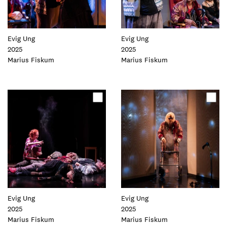
Evig Ung
Evig Ung
2025
2025
Foto:
Marius Fiskum
Foto:
Marius Fiskum
Oppdater
Oppdater
dette
dette
elementet
elementet
Evig Ung
Evig Ung
2025
2025
Foto:
Marius Fiskum
Foto:
Marius Fiskum