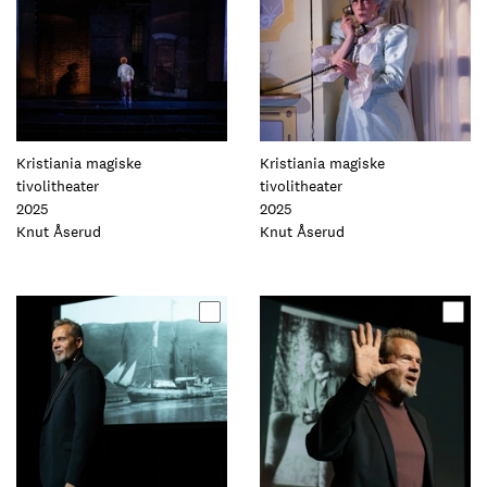
Kristiania magiske
Kristiania magiske
tivolitheater
tivolitheater
2025
2025
Foto:
Knut Åserud
Foto:
Knut Åserud
Oppdater
Oppdater
dette
dette
elementet
elementet