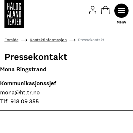
Toggl
M
e
n
y
Hopp
Forside
Kontaktinformasjon
Pressekontakt
til
hovedinnhold
Pressekontakt
Mona Ringstrand
Kommunikasjonssjef
mona@ht.tr.no
Tlf: 918 09 355