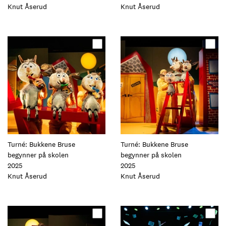
Foto:
Knut Åserud
Foto:
Knut Åserud
Oppdater
Oppdater
dette
dette
elementet
elementet
Turné: Bukkene Bruse
Turné: Bukkene Bruse
begynner på skolen
begynner på skolen
2025
2025
Foto:
Knut Åserud
Foto:
Knut Åserud
Oppdater
Oppdater
dette
dette