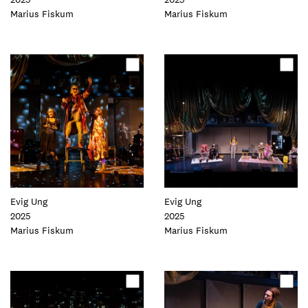
Foto:
Marius Fiskum
Foto:
Marius Fiskum
Oppdater
Oppdater
dette
dette
elementet
elementet
Evig Ung
Evig Ung
2025
2025
Foto:
Marius Fiskum
Foto:
Marius Fiskum
Oppdater
Oppdater
dette
dette
elementet
elementet