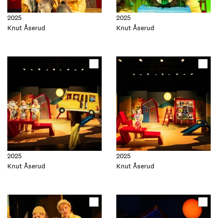
2025
2025
Foto:
Knut Åserud
Foto:
Knut Åserud
Oppdater
Oppdater
dette
dette
elementet
elementet
2025
2025
Foto:
Knut Åserud
Foto:
Knut Åserud
Oppdater
Oppdater
dette
dette