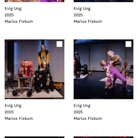
Evig Ung
Evig Ung
2025
2025
Foto:
Marius Fiskum
Foto:
Marius Fiskum
Oppdater
Oppdater
dette
dette
elementet
elementet
Evig Ung
Evig Ung
2025
2025
Foto:
Marius Fiskum
Foto:
Marius Fiskum