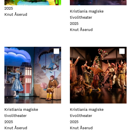
2025
Kristiania magiske
Foto:
Knut Åserud
tivolitheater
2025
Foto:
Knut Åserud
Oppdater
Oppdater
dette
dette
elementet
elementet
Kristiania magiske
Kristiania magiske
tivolitheater
tivolitheater
2025
2025
Foto:
Knut Åserud
Foto:
Knut Åserud