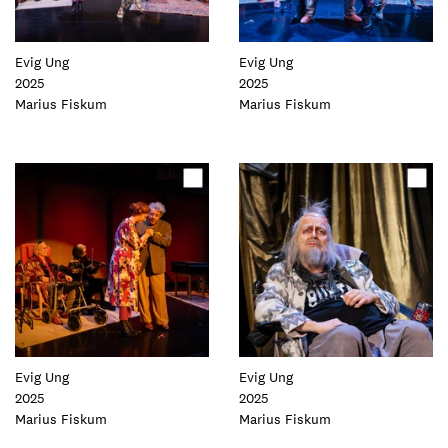
Evig Ung
Evig Ung
2025
2025
Foto:
Marius Fiskum
Foto:
Marius Fiskum
Oppdater
Oppdater
dette
dette
elementet
elementet
Evig Ung
Evig Ung
2025
2025
Foto:
Marius Fiskum
Foto:
Marius Fiskum