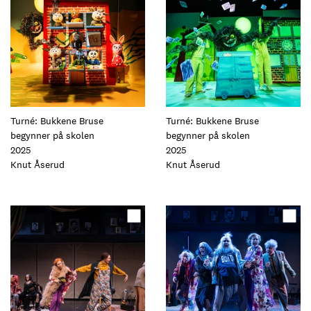
elementet
elementet
Turné: Bukkene Bruse
Turné: Bukkene Bruse
begynner på skolen
begynner på skolen
2025
2025
Foto:
Knut Åserud
Foto:
Knut Åserud
Oppdater
Oppdater
dette
dette
elementet
elementet