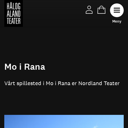
Hopp
til
Toggl
hovedinnhold
M
e
n
y
Mo i Rana
Vårt spillested i Mo i Rana er Nordland Teater