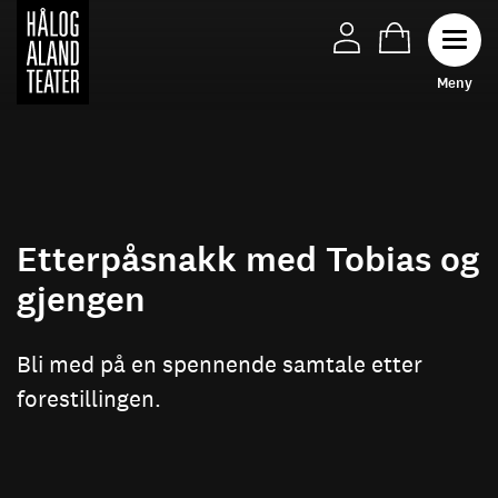
Hopp
til
Toggl
hovedinnhold
M
e
n
y
Etterpåsnakk med Tobias og
gjengen
Bli med på en spennende samtale etter
forestillingen.