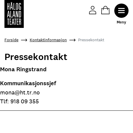
Toggl
M
e
n
y
Hopp
Forside
Kontaktinformasjon
Pressekontakt
til
hovedinnhold
Pressekontakt
Mona Ringstrand
Kommunikasjonssjef
mona@ht.tr.no
Tlf: 918 09 355