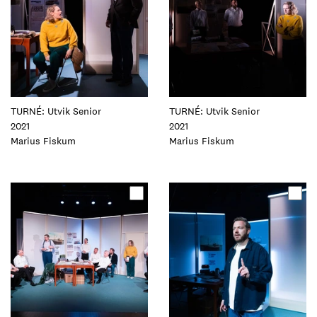
TURNÉ: Utvik Senior
TURNÉ: Utvik Senior
2021
2021
Foto:
Marius Fiskum
Foto:
Marius Fiskum
Oppdater
Oppdater
dette
dette
elementet
elementet