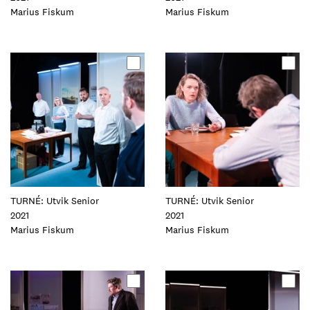
Foto:
Marius Fiskum
Foto:
Marius Fiskum
Oppdater
Oppdater
dette
dette
elementet
elementet
TURNÉ: Utvik Senior
TURNÉ: Utvik Senior
2021
2021
Foto:
Marius Fiskum
Foto:
Marius Fiskum
Oppdater
Oppdater
dette
dette
elementet
elementet