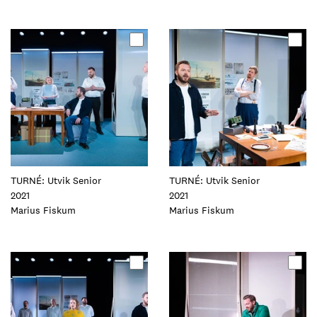
Oppdater
Oppdater
dette
dette
elementet
elementet
TURNÉ: Utvik Senior
TURNÉ: Utvik Senior
2021
2021
Foto:
Marius Fiskum
Foto:
Marius Fiskum
Oppdater
Oppdater
dette
dette
elementet
elementet