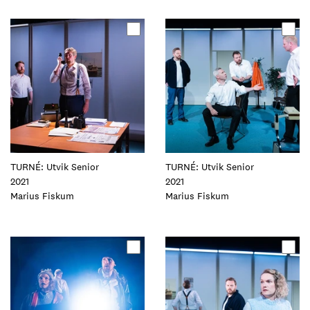
Oppdater
Oppdater
dette
dette
elementet
elementet
TURNÉ: Utvik Senior
TURNÉ: Utvik Senior
2021
2021
Foto:
Marius Fiskum
Foto:
Marius Fiskum
Oppdater
Oppdater
dette
dette
elementet
elementet