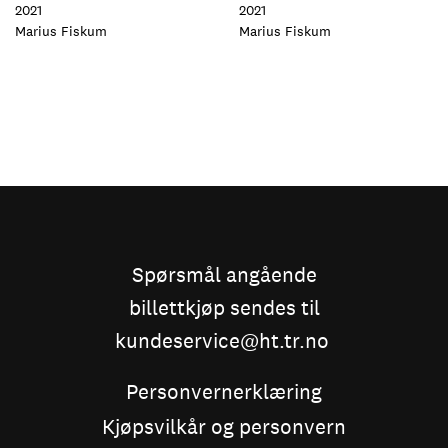
2021
2021
Foto:
Marius Fiskum
Foto:
Marius Fiskum
Sider
Spørsmål angående
billettkjøp sendes til
kundeservice@ht.tr.no
Personvernerklæring
Kjøpsvilkår og personvern