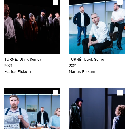
Oppdater
Oppdater
dette
dette
elementet
elementet
TURNÉ: Utvik Senior
TURNÉ: Utvik Senior
2021
2021
Foto:
Marius Fiskum
Foto:
Marius Fiskum
Oppdater
Oppdater
dette
dette
elementet
elementet